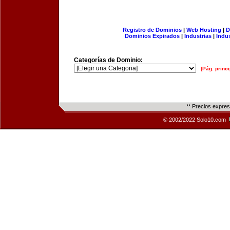
Registro de Dominios
|
Web Hosting
|
D
Dominios Expirados
|
Industrias
|
Indu
Categorías de Dominio:
[Pág. princi
** Precios expre
© 2002/2022 Solo10.com