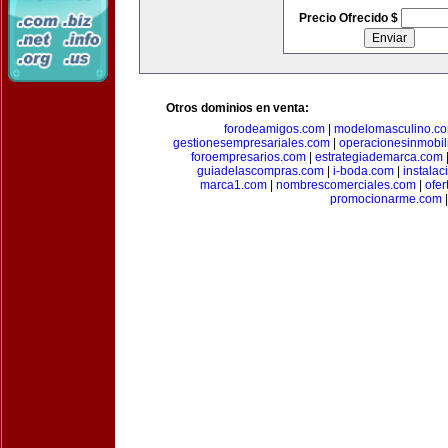
Precio Ofrecido $
Otros dominios en venta:
forodeamigos.com
|
modelomasculino.c
gestionesempresariales.com
|
operacionesinmobil
foroempresarios.com
|
estrategiademarca.com
guiadelascompras.com
|
i-boda.com
|
instala
marca1.com
|
nombrescomerciales.com
|
ofe
promocionarme.com
|