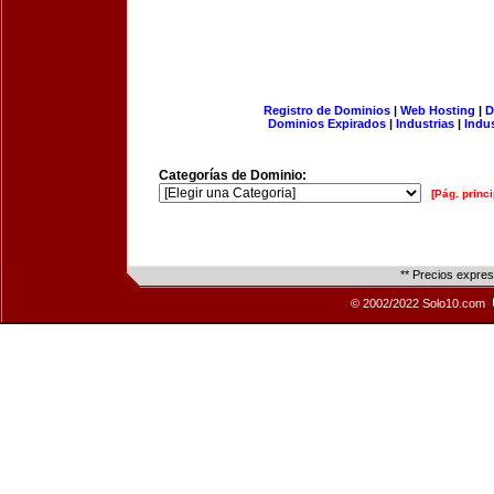
Registro de Dominios
|
Web Hosting
|
D
Dominios Expirados
|
Industrias
|
Indu
Categorías de Dominio:
[Pág. princi
** Precios expre
© 2002/2022 Solo10.com