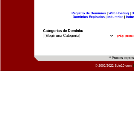
Registro de Dominios
|
Web Hosting
|
D
Dominios Expirados
|
Industrias
|
Indu
Categorías de Dominio:
[Pág. princi
** Precios expre
© 2002/2022 Solo10.com