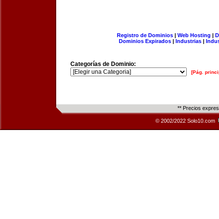
Registro de Dominios
|
Web Hosting
|
D
Dominios Expirados
|
Industrias
|
Indu
Categorías de Dominio:
[Pág. princi
** Precios expre
© 2002/2022 Solo10.com