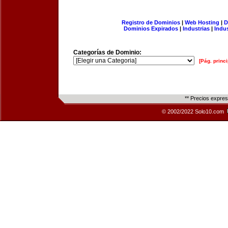
Registro de Dominios
|
Web Hosting
|
D
Dominios Expirados
|
Industrias
|
Indu
Categorías de Dominio:
[Pág. princi
** Precios expre
© 2002/2022 Solo10.com