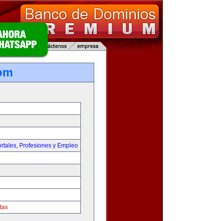
om
rtales
,
Profesiones y Empleo
tas