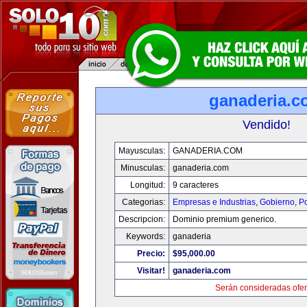
ganaderia.c
Vendido!
Mayusculas:
GANADERIA.COM
Minusculas:
ganaderia.com
Longitud:
9 caracteres
Categorias:
Empresas e Industrias
,
Gobierno
,
Po
Descripcion:
Dominio premium generico.
Keywords:
ganaderia
Precio:
$95,000.00
Visitar!
ganaderia.com
Serán consideradas ofer